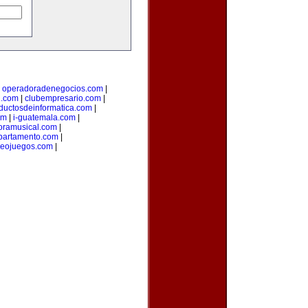
|
operadoradenegocios.com
|
g.com
|
clubempresario.com
|
ductosdeinformatica.com
|
om
|
i-guatemala.com
|
oramusical.com
|
partamento.com
|
deojuegos.com
|