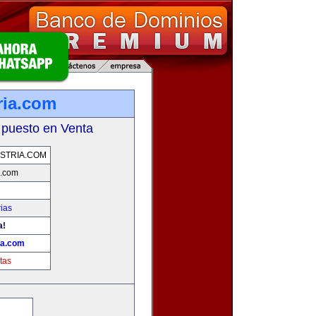
ria.com
 puesto en Venta
STRIA.COM
a.com
ias
a!
ia.com
tas