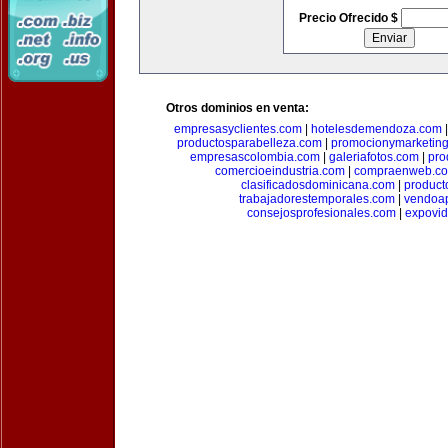
Precio Ofrecido $
Otros dominios en venta:
empresasyclientes.com
|
hotelesdemendoza.com
productosparabelleza.com
|
promocionymarketin
empresascolombia.com
|
galeriafotos.com
|
pro
comercioeindustria.com
|
compraenweb.c
clasificadosdominicana.com
|
product
trabajadorestemporales.com
|
vendoa
consejosprofesionales.com
|
expovi