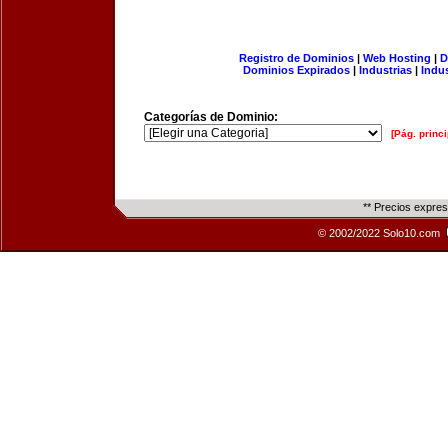
Registro de Dominios
|
Web Hosting
|
D
Dominios Expirados
|
Industrias
|
Indu
Categorías de Dominio:
[Pág. princi
** Precios expre
© 2002/2022 Solo10.com