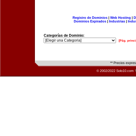
Registro de Dominios
|
Web Hosting
|
D
Dominios Expirados
|
Industrias
|
Indu
Categorías de Dominio:
[Pág. princi
** Precios expre
© 2002/2022 Solo10.com