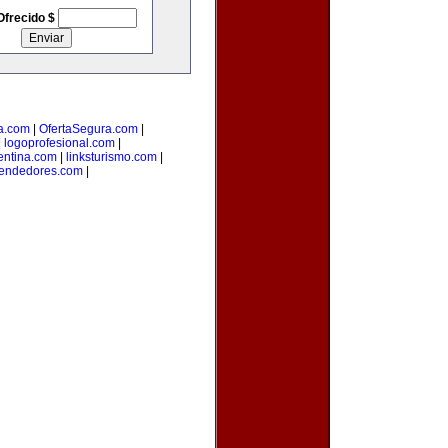
Ofrecido $
a.com
|
OfertaSegura.com
|
|
logoprofesional.com
|
entina.com
|
linksturismo.com
|
endedores.com
|