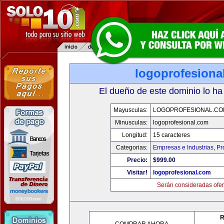
logoprofesiona
El dueño de este dominio lo ha
Mayusculas:
LOGOPROFESIONAL.CO
Minusculas:
logoprofesional.com
Longitud:
15 caracteres
Categorias:
Empresas e Industrias
,
Pr
Precio:
$999.00
Visitar!
logoprofesional.com
Serán consideradas ofer
R