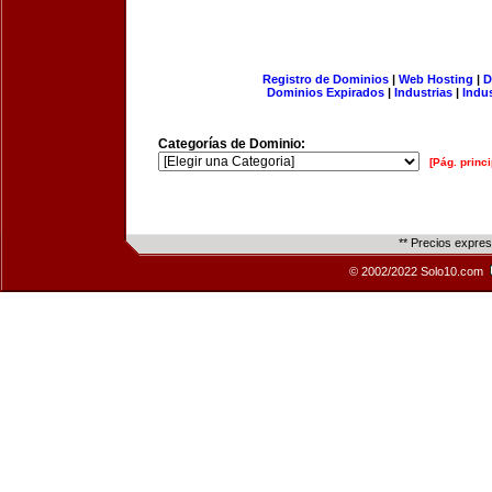
Registro de Dominios
|
Web Hosting
|
D
Dominios Expirados
|
Industrias
|
Indu
Categorías de Dominio:
[Pág. princi
** Precios expre
© 2002/2022 Solo10.com