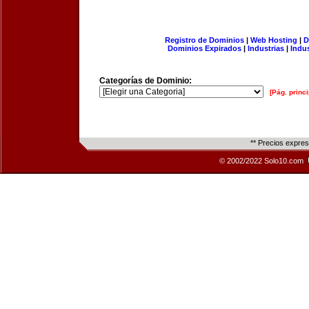
Registro de Dominios
|
Web Hosting
|
D
Dominios Expirados
|
Industrias
|
Indu
Categorías de Dominio:
[Pág. princi
** Precios expre
© 2002/2022 Solo10.com