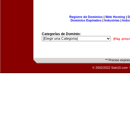
Registro de Dominios
|
Web Hosting
|
D
Dominios Expirados
|
Industrias
|
Indu
Categorías de Dominio:
[Pág. princi
** Precios expre
© 2002/2022 Solo10.com